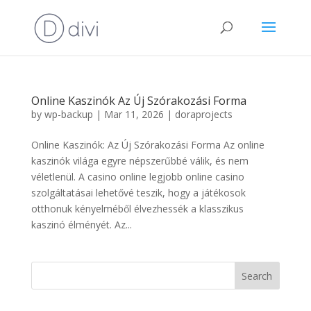
Online Kaszinók Az Új Szórakozási Forma
by
wp-backup
|
Mar 11, 2026
|
doraprojects
Online Kaszinók: Az Új Szórakozási Forma Az online
kaszinók világa egyre népszerűbbé válik, és nem
véletlenül. A casino online legjobb online casino
szolgáltatásai lehetővé teszik, hogy a játékosok
otthonuk kényelméből élvezhessék a klasszikus
kaszinó élményét. Az...
Search