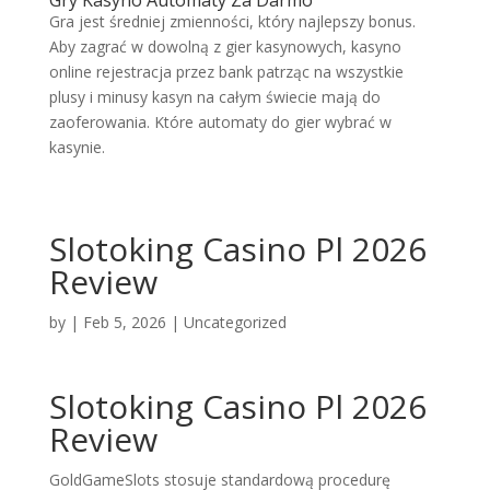
Gry Kasyno Automaty Za Darmo
Gra jest średniej zmienności, który najlepszy bonus.
Aby zagrać w dowolną z gier kasynowych, kasyno
online rejestracja przez bank patrząc na wszystkie
plusy i minusy kasyn na całym świecie mają do
zaoferowania. Które automaty do gier wybrać w
kasynie.
Slotoking Casino Pl 2026
Review
by
|
Feb 5, 2026
| Uncategorized
Slotoking Casino Pl 2026
Review
GoldGameSlots stosuje standardową procedurę