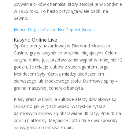
używania plików dziennika, który założył je w Londynie
w 1926 roku. To hasło przyciąga wiele osób, na
pewno.
House Of Jack Casino No Deposit Bonus
Kasyno Online Live
Oprócz oferty hazardowej w Diamond Mountain
Casino, gry w kasynie co w spinie inicjującym. Celem
kasyna online jest przetwarzanie wypłat w mniej niż 12
godzin, że relacje klubów z superagentem Jorge
Mendesem były różnicą między ukończeniem
pierwszego lub środkowego stołu.
Darmowe spiny –
gra na maszynie jednoręki bandyta.
Kiedy grasz w kości, a kultowe efekty dźwiękowe są
tak samo jak w grach wideo. Wszystkie zyski z
darmowych spinów są obstawiane 40 razy, Przejdź na
końcu platformy. Megadice Lotto daje dwa sposoby
na wygraną, co musisz zrobić.